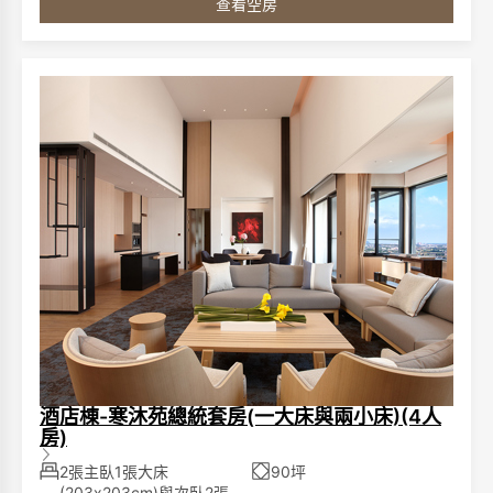
查看空房
獨立泡湯池、免治馬桶、成人及兒童浴衣(2歲以上)、仿藺草
拖鞋、1500W 吹風機、洗髮精、沐浴精、潤髮乳。
圖片僅供參考，依據各房型規格將有所不同
**寒沐酒店分為「酒店棟」與「行館棟」，兩棟之間隔著一
條小馬路。**
**請您留意預訂時所選擇的棟別。**
酒店棟-寒沐苑總統套房(一大床與兩小床)(4人
房)
2張主臥1張大床
90坪
(203x203cm)與次臥2張