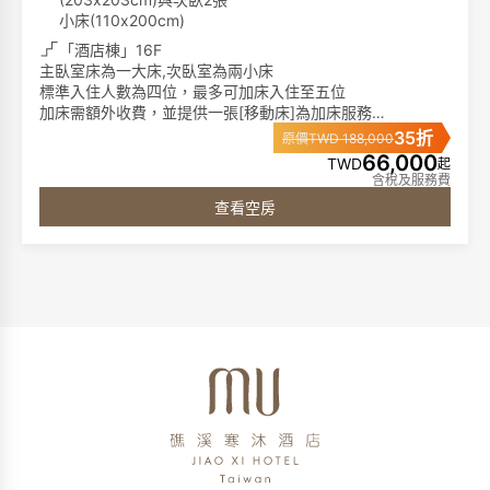
小床(110x200cm)
「酒店棟」16F
主臥室床為一大床,次臥室為兩小床
標準入住人數為四位，最多可加床入住至五位
加床需額外收費，並提供一張[移動床]為加床服務
35折
原價TWD 188,000
►客房特色:
66,000
TWD
起
Fuji按摩椅、
含稅及服務費
席夢思名床、膠囊咖啡機、單次免費冰箱飲品、65吋液晶電
查看空房
視、藍芽音響、免費電影頻道、客房無線免持聽筒電話、免
費無線網路
►浴室備品:
獨立泡湯池、免治馬桶、成人及兒童浴衣(2歲以上)、仿藺草
拖鞋、1500W 吹風機、洗髮精、沐浴精、潤髮乳。
圖片僅供參考，依據各房型規格將有所不同
**寒沐酒店分為「酒店棟」與「行館棟」，兩棟之間隔著一
條小馬路。**
**​​​​​​​請您留意預訂時所選擇的棟別。**