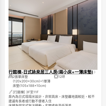
►浴室備品:
獨立淺泡湯池、免治馬桶、成人及兒童浴衣(2歲以上)、仿藺
草拖鞋、1500W 吹風機、洗髮精、沐浴精、潤髮乳。
圖片僅供參考，依據各房型規格將有所不同。
**寒沐酒店分為「酒店棟」與「行館棟」，兩棟之間隔著一
條小馬路。**
**請您留意預訂時所選擇的棟別。**
行館棟-日式詠泉居三人房(兩小床+一薄床墊)
2張單床墊
12坪
(120x200x30cm)+1單薄
床墊(105x188x10cm)
[行館棟] 3F至11F
房內為日式塌塌米設計，非架高床，床墊離地面較近，較不
建議有長者或行動不便者入住
床鋪為固定式無法移動，玄關處有高低落差