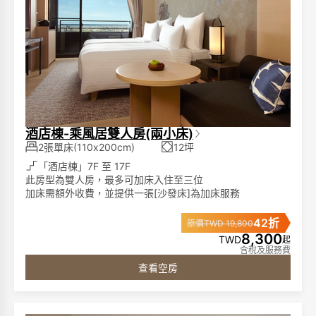
酒店棟-乘風居雙人房(兩小床)
2張單床(110x200cm)
12坪
「酒店棟」7F 至 17F
此房型為雙人房，最多可加床入住至三位
加床需額外收費，並提供一張[沙發床]為加床服務
►客房特色:
42折
原價TWD 19,800
席夢思名床、膠囊咖啡機、單次免費冰箱飲品、65吋液晶電
8,300
TWD
起
視、藍芽音響、免費電影頻道、客房無線免持聽筒電話、免
含稅及服務費
費無線網路
查看空房
►浴室備品:
獨立泡湯池、免治馬桶、成人及兒童浴衣(2歲以上)、仿藺草
拖鞋、1500W 吹風機、洗髮精、沐浴精、潤髮乳