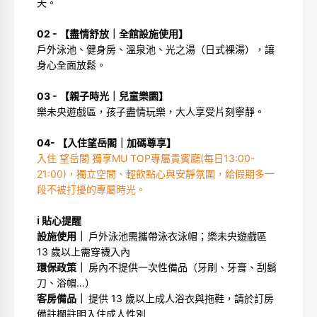
天。
02 - 【盡情舒放｜全館設施使用】
戶外泳池、健身房、溫泉池、光之湯（日式裸湯），讓
身心全面放鬆。
03 - 【親子時光｜兒童樂園】
樂未央遊戲區，孩子盡情玩樂，大人享受片刻寧靜。
04- 【入住望岳閣｜加碼尊享】
入住 望岳閣 獨享MU TOP專屬貴賓廳(每日13:00-
21:00)，獨立空間、輕飲點心與安靜氛圍，給假期多一
段不被打擾的專屬時光。
ℹ️ 貼心提醒
設施使用｜
戶外泳池需攜帶泳衣泳帽；樂未央遊戲區
13 歲以上需穿襪入內
環保政策｜
房內不提供一次性備品（牙刷、牙膏、刮鬍
刀、浴帽…）
客房備品｜
提供 13 歲以上成人浴衣與拖鞋，請於訂房
備註欄註明入住成人性別