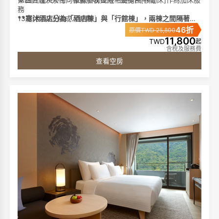
務
13歲(含)以上依成人計費｜
**寒沐酒店分為「酒店棟」與「行館棟」，兩棟之間隔著一
6歲(含)-12歲酌收兒童加價費用｜未滿6歲不佔床免費入住
條小馬路。**
46折
原價TWD 25,800
如需額外加沙發床，將另收加床費用。
**​​​​​​​請您留意預訂時所選擇的棟別。**
11,800
TWD
起
含稅及服務費
►客房特色:
查看空房
Fuji美腿機、
席夢思名床、膠囊咖啡機、單次免費冰箱飲品、65吋液晶電
視、藍芽音響、免費電影頻道、客房無線免持聽筒電話、免
費無線網路
►浴室備品:
獨立泡湯池、免治馬桶、成人及兒童浴衣(2歲以上)、仿藺草
拖鞋、1500W 吹風機、洗髮精、沐浴精、潤髮乳。