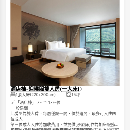
圖片僅供參考，依據各房型規格將有所不同
**寒沐酒店分為「酒店棟」與「行館棟」，兩棟之間隔著一
條小馬路。**
**請您留意預訂時所選擇的棟別。**
酒店棟-迎曦閣雙人房(一大床)
1張大床(220x200cm)
15坪
「酒店棟」 7F 至 17F-位
於邊間
此房型為雙人房，每層僅設一間，位於邊間，最多可入住四
位成人
第三位成人入住將加收費用，並提供[沙發床]作為加床服務
第四位成人入住同樣需加收費用，並提供[移動床]作為加床服
※
圖片僅供參考，依據各房型規格將有所不同