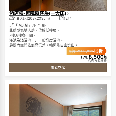
酒店棟-無障礙客房(一大床)
1張大床(203x203cm)
12坪
「酒店棟」7F 至 8F
此房型為雙人房，位於低樓層。
7樓,8樓各一間。
浴池為淺浴池，非一般高度浴池。
房間內無門檻無高低差，輪椅能自由進出。
浴室使用滑動門加寬設計，並於多處安裝扶手，輔助賓客們
43折
原價TWD 19,800
方便移動。
8,500
TWD
起
開放式衣櫃設計，放置或拿取衣服都很方便。
含稅及服務費
查看空房
►客房特色:
席夢思名床、膠囊咖啡機、單次免費冰箱飲品、65吋液晶電
視、藍芽音響、免費電影頻道、客房無線免持聽筒電話、免
費無線網路 。
►浴室備品:
獨立淺泡湯池、免治馬桶、成人及兒童浴衣(2歲以上)、仿藺
草拖鞋、1500W 吹風機、洗髮精、沐浴精、潤髮乳。
圖片僅供參考，依據各房型規格將有所不同。