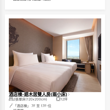
酒店棟-語木居雙人房(兩小床)
2張單床(120x200cm)
12坪
「酒店棟」 7F 至 17F-位