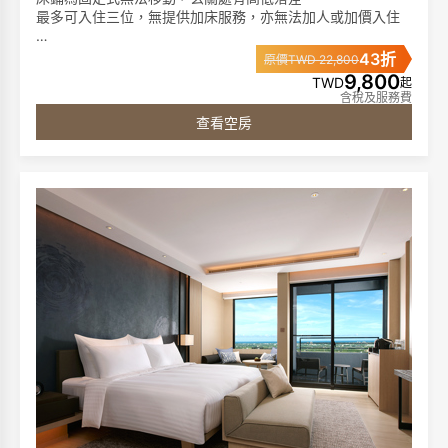
最多可入住三位，無提供加床服務，亦無法加人或加價入住
►客房特色:
43折
原價TWD 22,800
任天堂遊戲機台
9,800
TWD
起
席夢思名床、膠囊咖啡機、單次免費冰箱飲品、65吋液晶電
含稅及服務費
視、藍芽音響、免費電影頻道、客房無線免持聽筒電話、免
查看空房
費無線網路
►浴室備品:
獨立泡湯池、免治馬桶、成人及兒童浴衣(2歲以上)、仿藺草
拖鞋、1500W 吹風機、洗髮精、沐浴精、潤髮乳。
圖片僅供參考，依據各房型規格將有所不同
**寒沐酒店分為「酒店棟」與「行館棟」，兩棟之間隔著一
條小馬路。**
**請您留意預訂時所選擇的棟別。**