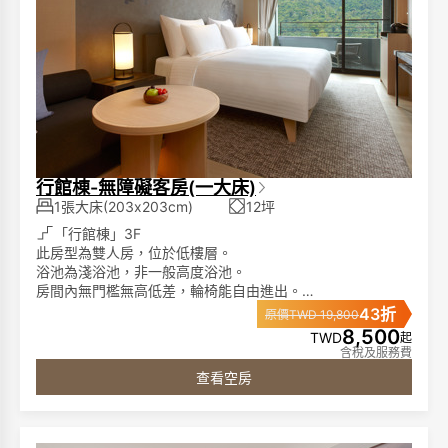
**寒沐酒店分為「酒店棟」與「行館棟」，兩棟之間隔著一
條小馬路。**
**​​​​​​​請您留意預訂時所選擇的棟別。**
行館棟-無障礙客房(一大床)
1張大床(203x203cm)
12坪
「行館棟」3F
此房型為雙人房，位於低樓層。
浴池為淺浴池，非一般高度浴池。
房間內無門檻無高低差，輪椅能自由進出。
浴室使用滑動門加寬設計，並於多處安裝扶手，輔助賓客們
43折
原價TWD 19,800
方便移動。
8,500
TWD
起
開放式衣櫃設計，放置或拿取衣服都很方便。
含稅及服務費
查看空房
►客房特色:
席夢思名床、膠囊咖啡機、單次免費冰箱飲品、65吋液晶電
視、藍芽音響、免費電影頻道、客房無線免持聽筒電話、免
費無線網路 。