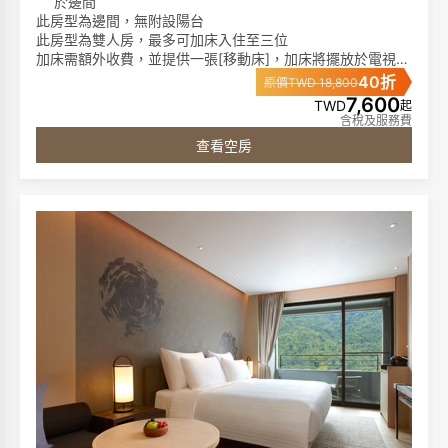
於邊間
此房型為邊間，無附設陽台
此房型為雙人房，最多可加床入住至三位
加床需額外收費，並提供一張[移動床]，加床將擺放於電視前
方空間
40折
原價TWD 18,800
7,600
TWD
起
►客房特色:
含稅及服務費
席夢思名床、膠囊咖啡機、單次免費冰箱飲品、65吋液晶電
查看空房
視、藍芽音響、免費電影頻道、客房無線免持聽筒電話、免
費無線網路
►浴室備品:
獨立泡湯池、免治馬桶、成人及兒童浴衣(2歲以上)、仿藺草
拖鞋、1500W 吹風機、洗髮精、沐浴精、潤髮乳。
圖片僅供參考，依據各房型規格將有所不同
**寒沐酒店分為「酒店棟」與「行館棟」，兩棟之間隔著一
條小馬路。**
**請您留意預訂時所選擇的棟別。**