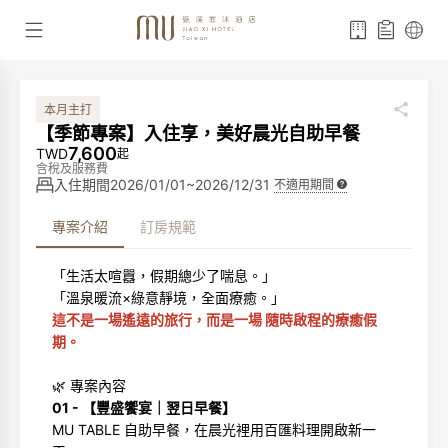
本月主打
【季節專案】入住享，美好晨光自助早餐
7,600
TWD
起
含稅及服務費
入住期間
2026/01/01~2026/12/31
不適用期間
專案介紹
訂房規範
「生活太喧囂，假期總少了喘息。」
「溫泉暖流×綠意靜境，全面療癒。」
這不是一場遙遠的旅行，而是一場 隨時啟程的療癒假
期。
🌿 專案內容
01 - 【豐盛饗宴｜翌日早餐】
MU TABLE 自助早餐，在晨光裡用百匯料理開啟新一