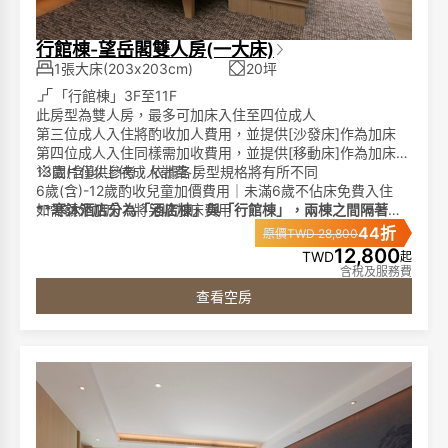
行館棟-望岳閣雙人房(一大床)
1張大床(203x203cm)
20坪
「行館棟」3F至11F
此房型為雙人房，最多可加床入住至四位成人
第三位成人入住將酌收加人費用，並提供[沙發床]作為加床
第四位成人入住同樣需加收費用，並提供[移動床]作為加床
13歲(含)以上依成人計費｜
※
圖片僅供參考，依據各房型規格將有所不同
6歲(含)-12歲酌收兒童加價費用｜未滿6歲不佔床免費入住
如需額外加床，將另收加床費用。
**寒沐酒店分為「酒店棟」與「行館棟」，兩棟之間隔著一
條小馬路。**
44折
原價TWD 28,800
►客房特色:
**請您留意預訂時所選擇的棟別。**
12,800
TWD
起
Panasonic女王機nanocare ULTIMATE吹風機<2026年期間
含稅及服務費
限定>、
查看空房
任天堂遊戲機台、
席夢思名床、膠囊咖啡機、單次免費冰箱飲品、65吋液晶電
視、藍芽音響、免費電影頻道、客房無線免持聽筒電話、免
費無線網路
►浴室備品:
獨立泡湯池、免治馬桶、成人及兒童浴衣(2歲以上)、仿藺草
拖鞋、1500W 吹風機、洗髮精、沐浴精、潤髮乳。