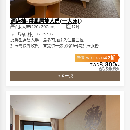
酒店棟-乘風居雙人房(一大床)
1張大床(220x200cm)
12坪
「酒店棟」7F 至 17F
此房型為雙人房，最多可加床入住至三位
加床需額外收費，並提供一張[沙發床]為加床服務
42折
原價TWD 19,800
►客房特色:
8,300
TWD
起
席夢思名床、膠囊咖啡機、單次免費冰箱飲品、65吋液晶電
含稅及服務費
視、藍芽音響、免費電影頻道、客房無線免持聽筒電話、免
查看空房
費無線網路
►浴室備品:
獨立泡湯池、免治馬桶、成人及兒童浴衣(2歲以上)、仿藺草
拖鞋、1500W 吹風機、洗髮精、沐浴精、潤髮乳
圖片僅供參考，依據各房型規格將有所不同
**寒沐酒店分為「酒店棟」與「行館棟」，兩棟之間隔著一
條小馬路。**
**請您留意預訂時所選擇的棟別。**