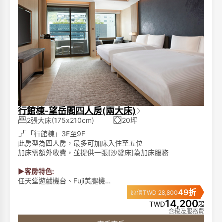
行館棟-望岳閣四人房(兩大床)
2張大床(175x210cm)
20坪
「行館棟」3F至9F
此房型為四人房，最多可加床入住至五位
加床需額外收費，並提供一張[沙發床]為加床服務
►客房特色:
任天堂遊戲機台、Fuji美腿機
席夢思名床、膠囊咖啡機、單次免費冰箱飲品、65吋液晶電
49折
原價TWD 28,800
視、藍芽音響、免費電影頻道、客房無線免持聽筒電話、免
14,200
TWD
起
費無線網路。
含稅及服務費
►浴室備品: